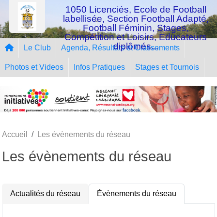
Panneau de gestion des cookies
1050 Licenciés, Ecole de Football
labellisée, Section Football Adapté,
Football Féminin, Stages,
Compétition et Loisirs, Educateurs
diplômés...
Le Club
Agenda, Résultats et Classements
Photos et Videos
Infos Pratiques
Stages et Tournois
Accueil
Les évènements du réseau
Les évènements du réseau
Actualités du réseau
Évènements du réseau