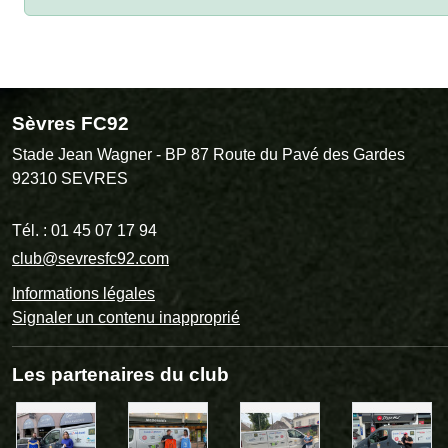
Sèvres FC92
Stade Jean Wagner - BP 87 Route du Pavé des Gardes
92310
SEVRES
Tél. :
01 45 07 17 94
club@sevresfc92.com
Informations légales
Signaler un contenu inapproprié
Les partenaires du club