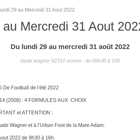
Lundi 29 au Mercredi 31 Aout 2022
9 au Mercredi 31 Aout 202
Du
lundi
29
au
mercredi
31
août
2022
stade wagner
92310
sevres
- de 09h30 à 16h
De Football de l'été 2022
 U14 (2008) : 4 FORMULES AUX CHOIX
RTANT et ATTENTION :
tade Wagner et à l'Urban Foot de la Mare Adam.
Aout 2022 de 9h30 à 16h.