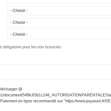
 obligatoire pour les non licenciés.
 télécharger @
8151/document/54f9c83b1c246_AUTORISATIONPARENTALEStagesfoo
. - Paiement en ligne recommandé sur "https://www.payasso.fr/S