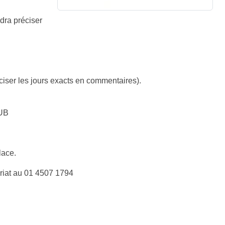
dra préciser
ciser les jours exacts en commentaires).
UB
place.
ariat au 01 4507 1794