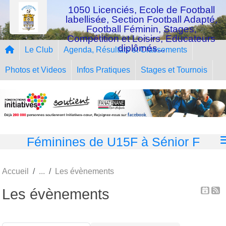
Panneau de gestion des cookies
1050 Licenciés, Ecole de Football
labellisée, Section Football Adapté,
Football Féminin, Stages,
Compétition et Loisirs, Educateurs
diplômés...
Le Club
Agenda, Résultats et Classements
Photos et Videos
Infos Pratiques
Stages et Tournois
Féminines de U15F à Sénior F
Accueil
Les évènements
Les évènements