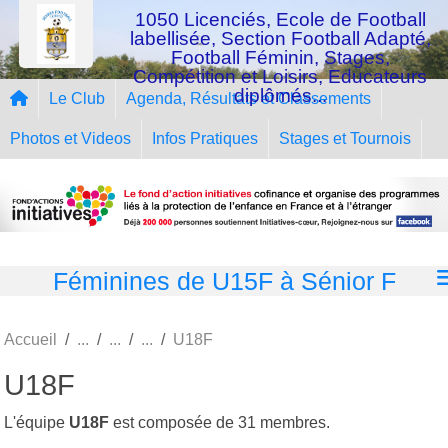
Panneau de gestion des cookies
1050 Licenciés, Ecole de Football
labellisée, Section Football Adapté,
Football Féminin, Stages,
Compétition et Loisirs, Educateurs
diplômés...
Le Club
Agenda, Résultats et Classements
Photos et Videos
Infos Pratiques
Stages et Tournois
Féminines de U15F à Sénior F
Accueil
U18F
U18F
L'équipe
U18F
est composée de 31 membres.