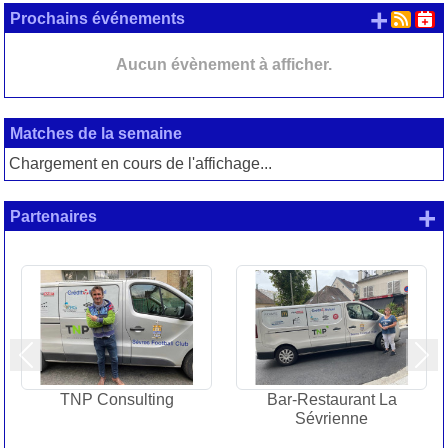
+ d'
Prochains événements
Aucun évènement à afficher.
Matches de la semaine
Chargement en cours de l'affichage...
+
Partenaires
Précedent
Sui
TNP Consulting
Bar-Restaurant La
Sévrienne