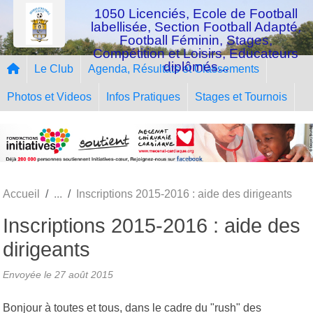
Panneau de gestion des cookies
1050 Licenciés, Ecole de Football
labellisée, Section Football Adapté,
Football Féminin, Stages,
Compétition et Loisirs, Educateurs
diplômés...
Le Club
Agenda, Résultats et Classements
Photos et Videos
Infos Pratiques
Stages et Tournois
Accueil
Inscriptions 2015-2016 : aide des dirigeants
Inscriptions 2015-2016 : aide des
dirigeants
Envoyée le
27 août 2015
Bonjour à toutes et tous, dans le cadre du "rush" des