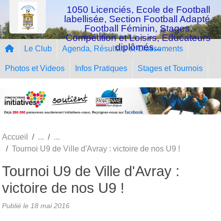
Panneau de gestion des cookies
1050 Licenciés, Ecole de Football
labellisée, Section Football Adapté,
Football Féminin, Stages,
Compétition et Loisirs, Educateurs
diplômés...
Le Club
Agenda, Résultats et Classements
Photos et Videos
Infos Pratiques
Stages et Tournois
Accueil
Tournoi U9 de Ville d'Avray : victoire de nos U9 !
Tournoi U9 de Ville d'Avray :
victoire de nos U9 !
Publié le
18 mai 2016