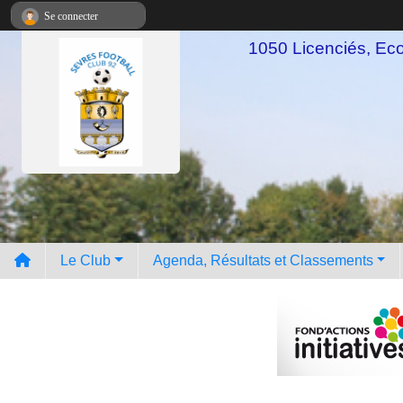
Panneau de gestion des cookies
Se connecter
1050 Licenciés, Ecol
Le Club
Agenda, Résultats et Classements