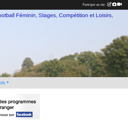
Participer au site :
otball Féminin, Stages, Compétition et Loisirs,
ois