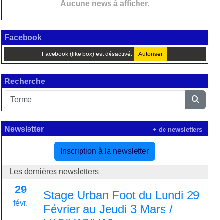
Aucune news à afficher.
Facebook
Facebook (like box) est désactivé.
Autoriser
Recherche
Newsletter
+ de newsletters
Inscription à la newsletter
Les dernières newsletters
29
Stage Urban Foot du Lundi 29
févr.
Février au Jeudi 3 Mars /