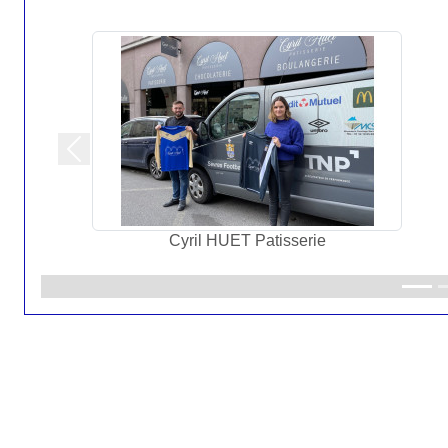
Précedent
Pizza Hut