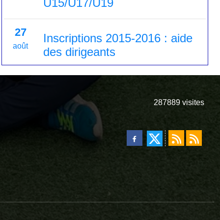
U15/U17/U19
27
Inscriptions 2015-2016 : aide
août
des dirigeants
287889
visites