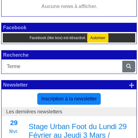
Aucune news à afficher.
Facebook
Facebook (like box) est désactivé.
Autoriser
Recherche
+
Newsletter
Inscription à la newsletter
Les dernières newsletters
29
Stage Urban Foot du Lundi 29
févr.
Février au Jeudi 3 Mars /