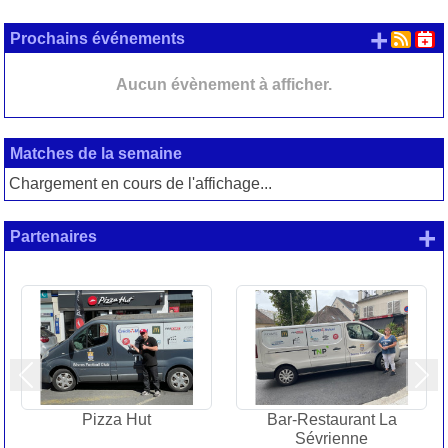
+ d'
Prochains événements
Aucun évènement à afficher.
Matches de la semaine
Chargement en cours de l'affichage...
+
Partenaires
Précedent
Sui
Pizza Hut
Bar-Restaurant La
Sévrienne