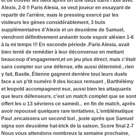
et de trouver les filets après un une deux dans l'axe avec
Alexis, 2-0 !! Paris Alesia, se veut joueur en essayant de
repartir de l'arrière, mais le pressing exercé par les
visiteurs les gènes considérablement, 3 buts
supplémentaires d'Alexis et un deuxième de Samuel,
viendront définitivement anéantir toute espoir alésien 1-6
à la mi temps !!! En seconde pèriode ,Paris Alesia, avait
bien tenté de remédier à leur déconvenue en mettant
beaucoup d'engagement,et un jeu plus direct, mais c'était
sans compter sur une défense, elle aussi déterminé...rien
y fait, Basile, Étienne gagnent derrière tout leurs duels
face a un p'tit numéro 9 des locaux remuant , Barthélémy
et leopold accompagnent eux, aussi bien les attaquants
que leurs défenseurs, c'est un match complet que se sont
offert les u 13 sévriens ce samedi... en fin de match, après
avoir repoussé quelques rare tentatives, L’emblématique
Paul ,encaissera un second but , juste après que Samuel
signa son deuxième hat-trick de la saison. Score final 2-7
Nous vous attendons nombreux la semaine prochaine,