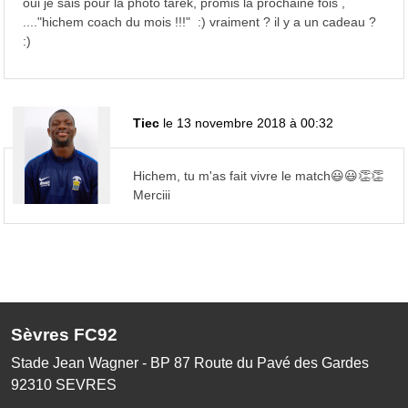
oui je sais pour la photo tarek, promis la prochaine fois ,
...."hichem coach du mois !!!" :) vraiment ? il y a un cadeau ?
:)
Tiec
le 13 novembre 2018 à 00:32
Hichem, tu m'as fait vivre le match😃😃👏👏
Merciii
Sèvres FC92
Stade Jean Wagner - BP 87 Route du Pavé des Gardes
92310
SEVRES