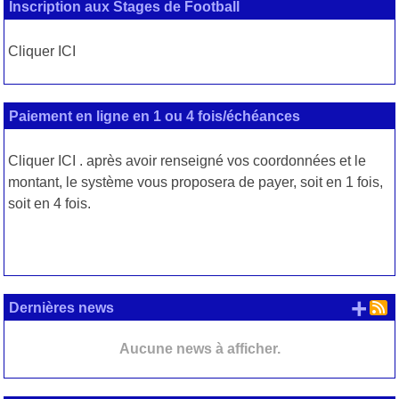
Inscription aux Stages de Football
Cliquer ICI
Paiement en ligne en 1 ou 4 fois/échéances
Cliquer
ICI
. après avoir renseigné vos coordonnées et le
montant, le système vous proposera de payer, soit en 1 fois,
soit en 4 fois.
+ d
Dernières news
Aucune news à afficher.