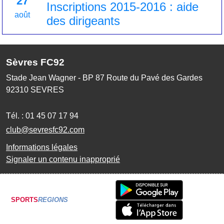
27
Inscriptions 2015-2016 : aide
août
des dirigeants
Sèvres FC92
Stade Jean Wagner - BP 87 Route du Pavé des Gardes
92310
SEVRES
Tél. :
01 45 07 17 94
club@sevresfc92.com
Informations légales
Signaler un contenu inapproprié
SPORTS
REGIONS