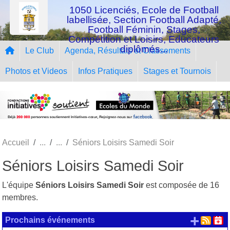
Panneau de gestion des cookies
1050 Licenciés, Ecole de Football
labellisée, Section Football Adapté,
Football Féminin, Stages,
Compétition et Loisirs, Educateurs
diplômés...
Le Club
Agenda, Résultats et Classements
Photos et Videos
Infos Pratiques
Stages et Tournois
Accueil
Séniors Loisirs Samedi Soir
Séniors Loisirs Samedi Soir
L'équipe
Séniors Loisirs Samedi Soir
est composée de 16
membres.
+ d'
Prochains événements