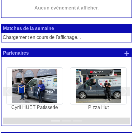
Aucun évènement à afficher.
Matches de la semaine
Chargement en cours de l'affichage...
+
Partenaires
Précedent
Sui
Cyril HUET Patisserie
Pizza Hut