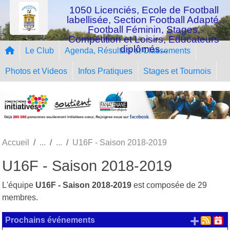
Panneau de gestion des cookies
1050 Licenciés, Ecole de Football
labellisée, Section Football Adapté,
Football Féminin, Stages,
Compétition et Loisirs, Educateurs
diplômés...
Le Club
Agenda, Résultats et Classements
Photos et Videos
Infos Pratiques
Stages et Tournois
Accueil
U16F - Saison 2018-2019
U16F - Saison 2018-2019
L'équipe
U16F - Saison 2018-2019
est composée de 29
membres.
+ d'
Prochains événements