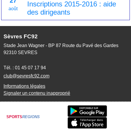
27
Inscriptions 2015-2016 : aide
août
des dirigeants
Sèvres FC92
Stade Jean Wagner - BP 87 Route du Pavé des Gardes
92310
SEVRES
Tél. :
01 45 07 17 94
club@sevresfc92.com
Informations légales
Signaler un contenu inapproprié
SPORTS
REGIONS