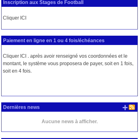
Inscription aux Stages de Football
Cliquer ICI
Paiement en ligne en 1 ou 4 fois/échéances
Cliquer
ICI
. après avoir renseigné vos coordonnées et le
montant, le système vous proposera de payer, soit en 1 fois,
soit en 4 fois.
+ d
Dernières news
Aucune news à afficher.