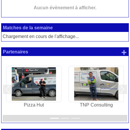
Aucun évènement à afficher.
Matches de la semaine
Chargement en cours de l'affichage...
+
Partenaires
Précedent
Sui
Pizza Hut
TNP Consulting