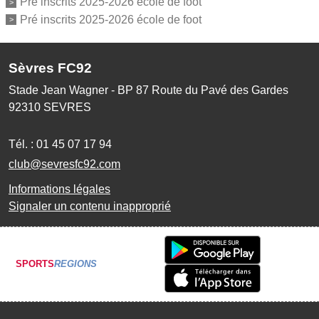
Pré inscrits 2025-2026 école de foot
Pré inscrits 2025-2026 école de foot
Sèvres FC92
Stade Jean Wagner - BP 87 Route du Pavé des Gardes
92310
SEVRES
Tél. :
01 45 07 17 94
club@sevresfc92.com
Informations légales
Signaler un contenu inapproprié
SPORTS
REGIONS