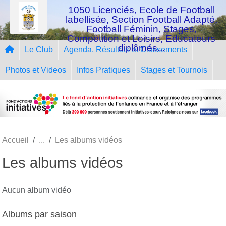
Panneau de gestion des cookies
1050 Licenciés, Ecole de Football
labellisée, Section Football Adapté,
Football Féminin, Stages,
Compétition et Loisirs, Educateurs
diplômés...
Le Club
Agenda, Résultats et Classements
Photos et Videos
Infos Pratiques
Stages et Tournois
Accueil
Les albums vidéos
Les albums vidéos
Aucun album vidéo
Albums par saison