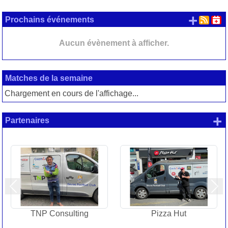
+ d'
Prochains événements
Aucun évènement à afficher.
Matches de la semaine
Chargement en cours de l'affichage...
+
Partenaires
Précedent
Sui
TNP Consulting
Pizza Hut