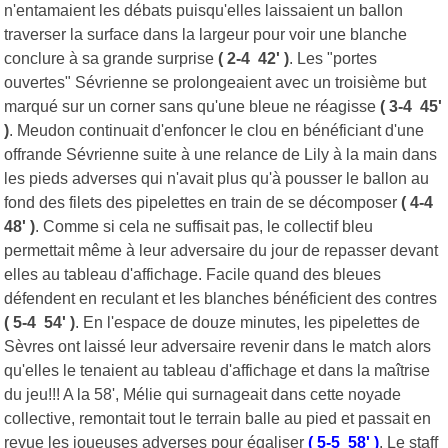
n'entamaient les débats puisqu'elles laissaient un ballon
traverser la surface dans la largeur pour voir une blanche
conclure à sa grande surprise
( 2-4 42' )
. Les "portes
ouvertes" Sévrienne se prolongeaient avec un troisième but
marqué sur un corner sans qu'une bleue ne réagisse
( 3-4 45'
)
. Meudon continuait d'enfoncer le clou en bénéficiant d'une
offrande Sévrienne suite à une relance de Lily à la main dans
les pieds adverses qui n'avait plus qu'à pousser le ballon au
fond des filets des pipelettes en train de se décomposer
( 4-4
48' )
. Comme si cela ne suffisait pas, le collectif bleu
permettait même à leur adversaire du jour de repasser devant
elles au tableau d'affichage. Facile quand des bleues
défendent en reculant et les blanches bénéficient des contres
( 5-4 54' )
. En l'espace de douze minutes, les pipelettes de
Sèvres ont laissé leur adversaire revenir dans le match alors
qu'elles le tenaient au tableau d'affichage et dans la maîtrise
du jeu!!! A la 58', Mélie qui surnageait dans cette noyade
collective, remontait tout le terrain balle au pied et passait en
revue les joueuses adverses pour égaliser
( 5-5 58' )
. Le staff