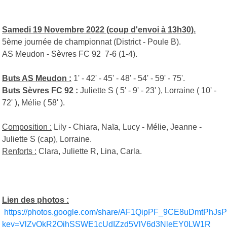
Samedi 19 Novembre 2022 (coup d'envoi à 13h30).
5ème journée de championnat (District - Poule B).
AS Meudon - Sèvres FC 92 7-6 (1-4).
Buts AS Meudon :
1' - 42' - 45' - 48' - 54' - 59' - 75'.
Buts Sèvres FC 92 :
Juliette S ( 5' - 9' - 23' ), Lorraine ( 10' -
72' ), Mélie ( 58' ).
Composition :
Lily - Chiara, Naïa, Lucy - Mélie, Jeanne -
Juliette S (cap), Lorraine.
Renforts :
Clara, Juliette R, Lina, Carla.
Lien des photos :
https://photos.google.com/share/AF1QipPF_9CE8uDmtPh
key=VlZyQkR2QjhSSWE1cUdIZzd5VlV6d3NleEY0LW1R