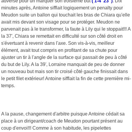
adverse pour un marquer son troisième but
( 1-4 23' )
. Dix
minutes après, Antoine sifflait logiquement un penalty pour
Meudon suite un ballon qui touchait les bras de Chiara qu'elle
avait mis devant son visage pour se protéger. Meudon ne
parvenait pas à le transformer, la faute à Lily qui le stoppait!!! A
la 37', Chiara se remettait en difficulté sur son côté droit en
s'évertuant à revenir dans l'axe. Son vis-à-vis, meilleur
élément, avait tout compris en profitant de sa chute pour
ajuster un tir à l'angle de la surface qui passait de peu à côté
du but de Lily. A la 39', Lorraine manquait de peu de donner
un nouveau but mais son tir croisé côté gauche finissait dans
le petit filet extérieur! Antoine sifflait la fin de cette première mi-
temps.
A la pause, changement d'arbitre puisque Antoine cédait sa
place à un dirigeant/coach de Meudon pourtant présent au
coup d'envoi!!! Comme à son habitude, les pipelettes