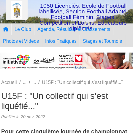
Panneau de gestion des cookies
1050 Licenciés, Ecole de Football
labellisée, Section Football Adapté,
Football Féminin, Stages,
Compétition et Loisirs, Educateurs
diplômés...
Le Club
Agenda, Résultats et Classements
Photos et Videos
Infos Pratiques
Stages et Tournois
Accueil
U15F : "Un collectif qui s'est liquéfié..."
U15F : "Un collectif qui s'est
liquéfié..."
Publiée le
20 nov. 2022
Pour cette cinquième journée de championnat