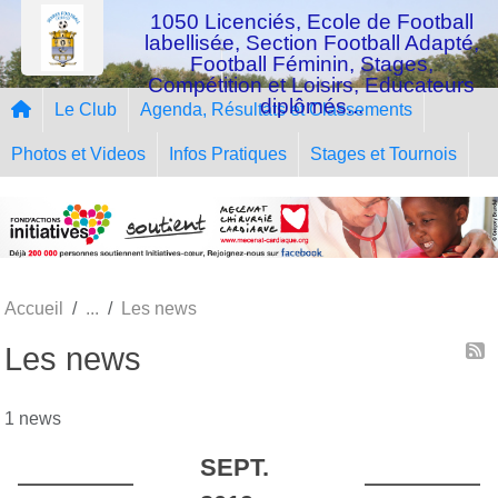
Panneau de gestion des cookies
1050 Licenciés, Ecole de Football
labellisée, Section Football Adapté,
Football Féminin, Stages,
Compétition et Loisirs, Educateurs
diplômés...
Le Club
Agenda, Résultats et Classements
Photos et Videos
Infos Pratiques
Stages et Tournois
Accueil
Les news
Les news
1 news
SEPT.