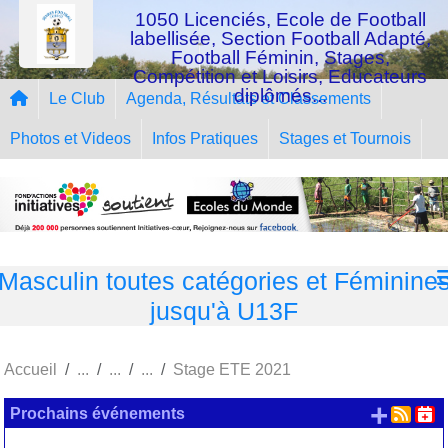
Panneau de gestion des cookies
1050 Licenciés, Ecole de Football
labellisée, Section Football Adapté,
Football Féminin, Stages,
Compétition et Loisirs, Educateurs
diplômés...
Le Club
Agenda, Résultats et Classements
Photos et Videos
Infos Pratiques
Stages et Tournois
Masculin toutes catégories et Féminine
jusqu'à U13F
Accueil
Stage ETE 2021
+ d'
Prochains événements