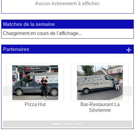
Aucun évènement à afficher.
Matches de la semaine
Chargement en cours de l'affichage...
+
Partenaires
Précedent
Sui
Pizza Hut
Bar-Restaurant La
Sévrienne