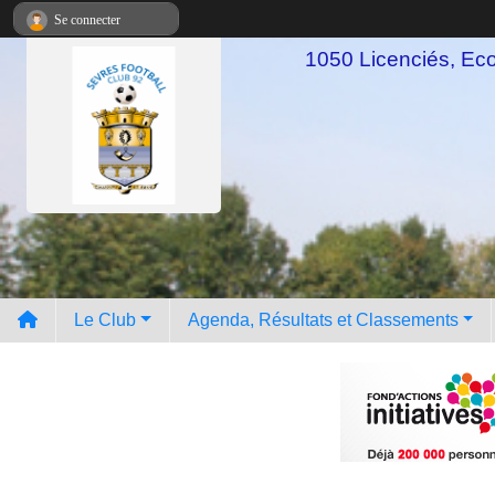
Panneau de gestion des cookies
Se connecter
1050 Licenciés, Ecol
Le Club
Agenda, Résultats et Classements