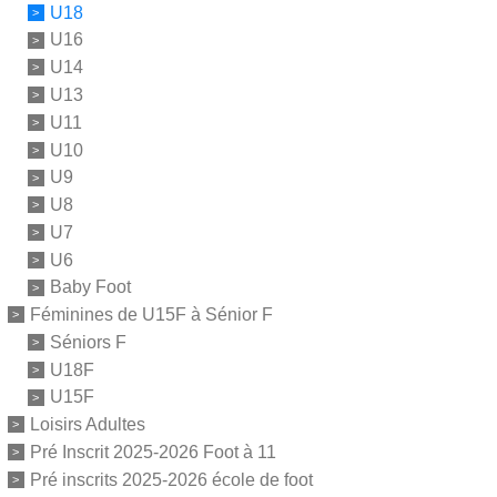
U18
U16
U14
U13
U11
U10
U9
U8
U7
U6
Baby Foot
Féminines de U15F à Sénior F
Séniors F
U18F
U15F
Loisirs Adultes
Pré Inscrit 2025-2026 Foot à 11
Pré inscrits 2025-2026 école de foot