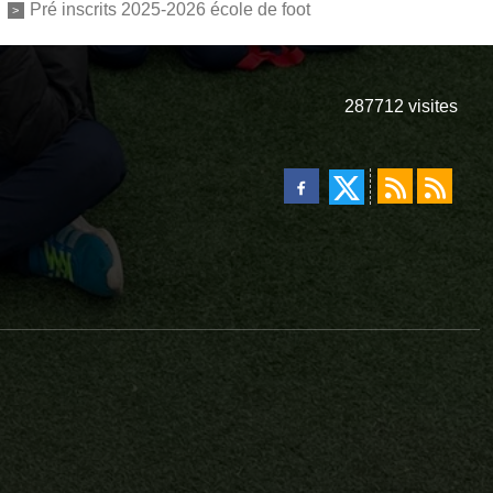
Pré inscrits 2025-2026 école de foot
287712
visites