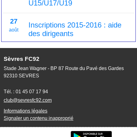
U15/U17/U19
27
Inscriptions 2015-2016 : aide
août
des dirigeants
Sèvres FC92
Stade Jean Wagner - BP 87 Route du Pavé des Gardes
92310
SEVRES
Tél. :
01 45 07 17 94
club@sevresfc92.com
Informations légales
Signaler un contenu inapproprié