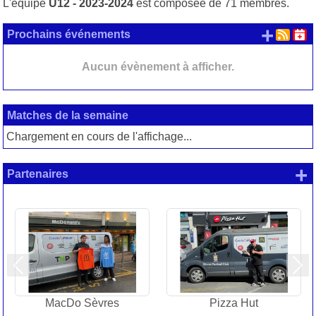
L'équipe
U12 - 2023-2024
est composée de 71 membres.
+ d'
Prochains événements
Aucun évènement à afficher.
Matches de la semaine
Chargement en cours de l'affichage...
+
Partenaires
Précedent
Sui
MacDo Sèvres
Pizza Hut