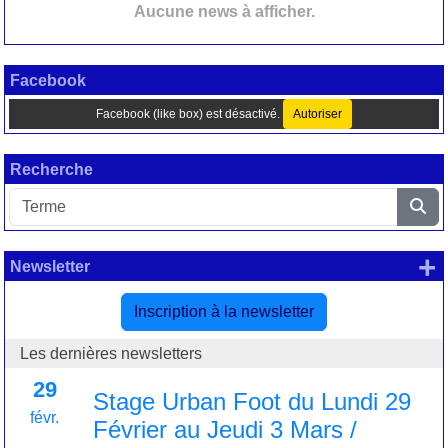
Aucune news à afficher.
Facebook
Facebook (like box) est désactivé.
Autoriser
Recherche
+
Newsletter
Inscription à la newsletter
Les dernières newsletters
29
Stage Urban Foot du Lundi 29
févr.
Février au Jeudi 3 Mars /