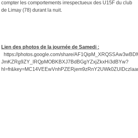
compter les comportements irrespectueux des U15F du club
de Limay (78) durant la nuit.
Lien des photos de la journée de Samedi :
https://photos.google.com/share/AF1QipM_XRQSSAw3w
JmKZRg9ZY_lRQpMOBKBXJ7BdBGgYZxjZkxHi3dBYw?
hl=fr&key=MC14VEEwVnhPZERjem9zRnY2UWk0ZUlDczla