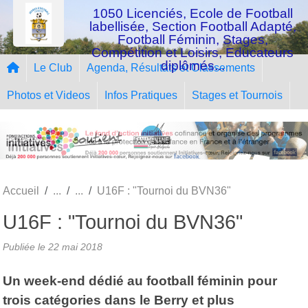
Panneau de gestion des cookies
1050 Licenciés, Ecole de Football
labellisée, Section Football Adapté,
Football Féminin, Stages,
Compétition et Loisirs, Educateurs
diplômés...
Le Club
Agenda, Résultats et Classements
Photos et Videos
Infos Pratiques
Stages et Tournois
Accueil
U16F : "Tournoi du BVN36"
U16F : "Tournoi du BVN36"
Publiée le
22 mai 2018
Un week-end dédié au football féminin pour
trois catégories dans le Berry et plus