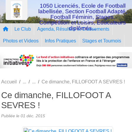
Panneau de gestion des cookies
1050 Licenciés, Ecole de Football
labellisée, Section Football Adapté,
Football Féminin, Stages,
Compétition et Loisirs, Educateurs
diplômés...
Le Club
Agenda, Résultats et Classements
Photos et Videos
Infos Pratiques
Stages et Tournois
Accueil
Ce dimanche, FILLOFOOT A SEVRES !
Ce dimanche, FILLOFOOT A
SEVRES !
Publiée le
01 déc. 2015