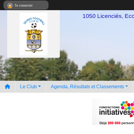
Panneau de gestion des cookies
Se connecter
1050 Licenciés, Ecol
Le Club
Agenda, Résultats et Classements