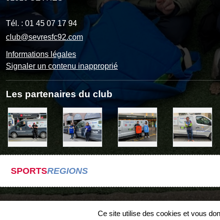
Tél. :
01 45 07 17 94
club@sevresfc92.com
Informations légales
Signaler un contenu inapproprié
Les partenaires du club
SPORTS
REGIONS
Ce site utilise des cookies et vous do