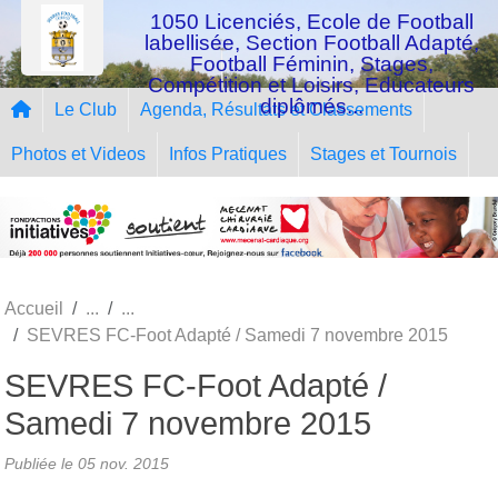
Panneau de gestion des cookies
1050 Licenciés, Ecole de Football
labellisée, Section Football Adapté,
Football Féminin, Stages,
Compétition et Loisirs, Educateurs
diplômés...
Le Club
Agenda, Résultats et Classements
Photos et Videos
Infos Pratiques
Stages et Tournois
Accueil
SEVRES FC-Foot Adapté / Samedi 7 novembre 2015
SEVRES FC-Foot Adapté /
Samedi 7 novembre 2015
Publiée le
05 nov. 2015