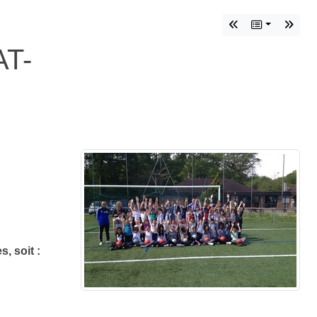
T-
, soit :