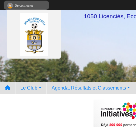
Panneau de gestion des cookies
Se connecter
1050 Licenciés, Ecol
Le Club
Agenda, Résultats et Classements